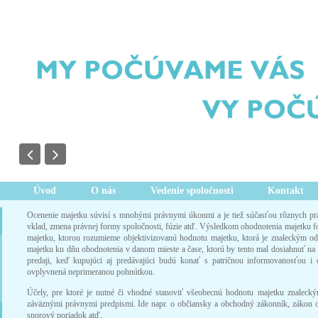
Úvod
O nás
Vedenie spoločnosti
Kontakt
Ocenenie majetku súvisí s mnohými právnymi úkonmi a je tiež súčasťou rôznych pr
vklad, zmena právnej formy spoločnosti, fúzie atď. Výsledkom ohodnotenia majetku 
majetku, ktorou rozumieme objektivizovanú hodnotu majetku, ktorá je znaleckým 
majetku ku dňu ohodnotenia v danom mieste a čase, ktorú by tento mal dosiahnuť na
predaji, keď kupujúci aj predávajúci budú konať s patričnou informovanosťou i 
ovplyvnená neprimeranou pohnútkou.
Účely, pre ktoré je nutné či vhodné stanoviť všeobecnú hodnotu majetku znale
záväznými právnymi predpismi. Ide napr. o občiansky a obchodný zákonník, zákon o
sporový poriadok atď.