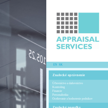
EN
SK
Znalecké oprávnenie
Účtovníctvo a daňovníctvo
Kontroling
Financie
Personalistika
Oceňovanie a hodnotenie podnikov
Znalecké posudky