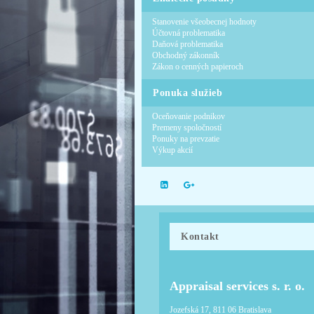
Stanovenie všeobecnej hodnoty
Účtovná problematika
Daňová problematika
Obchodný zákonník
Zákon o cenných papieroch
Ponuka služieb
Oceňovanie podnikov
Premeny spoločností
Ponuky na prevzatie
Výkup akcií
Kontakt
Appraisal services s. r. o.
Jozefská 17, 811 06 Bratislava