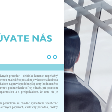
ávnych procedúr – dedičské konanie, nepeňažný
formou znaleckého posudku je všeobecná hodnota
odhadom najpravdepodobnejšej ceny hodnoteného
 trhu v podmienkach voľnej súťaže, pri poctivom
opatrnosťou a s predpokladom, že cena nie je
ckým posudkom sú exaktne vymedzené všeobecne
 cenných papieroch, exekučný poriadok, civilný