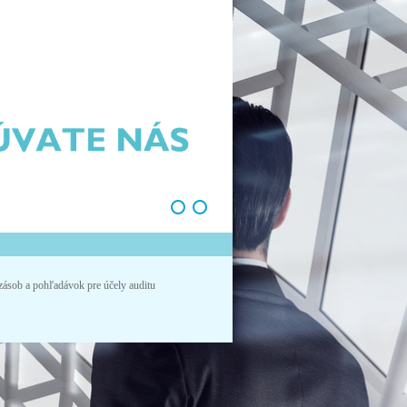
zásob a pohľadávok pre účely auditu