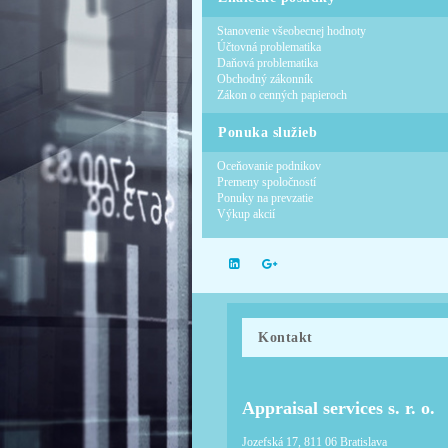
Stanovenie všeobecnej hodnoty
Účtovná problematika
Daňová problematika
Obchodný zákonník
Zákon o cenných papieroch
Ponuka služieb
Oceňovanie podnikov
Premeny spoločností
Ponuky na prevzatie
Výkup akcií
Kontakt
Appraisal services s. r. o.
Jozefská 17, 811 06 Bratislava