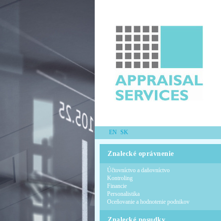
EN
SK
Znalecké oprávnenie
Účtovníctvo a daňovníctvo
Kontroling
Financie
Personalistika
Oceňovanie a hodnotenie podnikov
Znalecké posudky